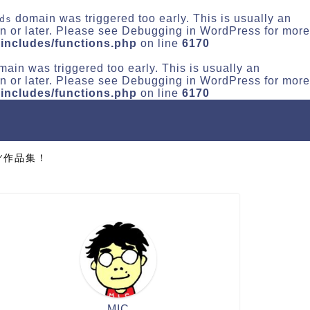
domain was triggered too early. This is usually an
ds
n or later. Please see
Debugging in WordPress
for more
includes/functions.php
on line
6170
ain was triggered too early. This is usually an
n or later. Please see
Debugging in WordPress
for more
includes/functions.php
on line
6170
Y作品集！
MIC