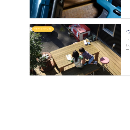
ウッドデッキ
『
い
ー