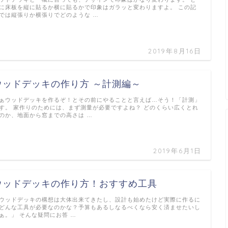
に床板を縦に貼るか横に貼るかで印象はガラッと変わりますよ。 この記
では縦張りか横張りでどのような …
2019年8月16日
ウッドデッキの作り方 ～計測編～
ぁウッドデッキを作るぞ！とその前にやることと言えば…そう！「計測」
す。 家作りのためには、まず測量が必要ですよね？ どのくらい広くとれ
のか、地面から窓までの高さは …
2019年6月1日
ウッドデッキの作り方！おすすめ工具
ウッドデッキの構想は大体出来てきたし、設計も始めたけど実際に作るに
どんな工具が必要なのかな？予算もあるしなるべくなら安く済ませたいし
ぁ。」 そんな疑問にお答 …