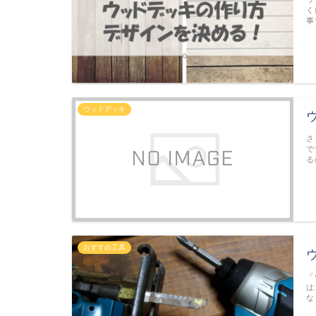
く
事
ウッドデッキ
さ
で
る
おすすめ工具
「
は
な