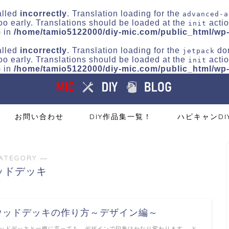
alled
incorrectly
. Translation loading for the
advanced-a
oo early. Translations should be loaded at the
actio
init
) in
/home/tamio5122000/diy-mic.com/public_html/wp-
alled
incorrectly
. Translation loading for the
dom
jetpack
oo early. Translations should be loaded at the
actio
init
) in
/home/tamio5122000/diy-mic.com/public_html/wp-
お問い合わせ
DIY作品集一覧！
ハピキャンDI
ATEGORY ―
ッドデッキ
ウッドデッキの作り方～デザイン編～
ッドデッキと一概に言っても、デザインで印象はかなり変わります。 と