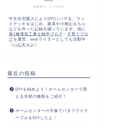
技術系リーマンDIYer
中古住宅購入によりDIYにハマる。ウッ
ドデッキをはじめ、家具や小物おもちゃ
などを作った記録を綴っています。他に
第2種電気工事士独学ブログ
・
子育てブロ
グ
を運営。webライターとしても活動中
（
ハピキャン
）
最近の投稿
DIYを始めよう！ホームセンターで買
える木材の種類をご紹介！
ホームセンターの天板でバタフライテ
ーブルをDIYしたよ！