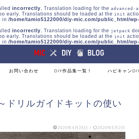
alled
incorrectly
. Translation loading for the
advanced-a
oo early. Translations should be loaded at the
actio
init
) in
/home/tamio5122000/diy-mic.com/public_html/wp-
alled
incorrectly
. Translation loading for the
dom
jetpack
oo early. Translations should be loaded at the
actio
init
) in
/home/tamio5122000/diy-mic.com/public_html/wp-
お問い合わせ
DIY作品集一覧！
ハピキャンDI
～ドリルガイドキットの使い
2020年4月24日
/
2020年5月2日