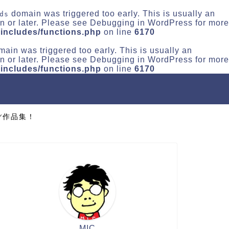
domain was triggered too early. This is usually an
ds
n or later. Please see
Debugging in WordPress
for more
includes/functions.php
on line
6170
ain was triggered too early. This is usually an
n or later. Please see
Debugging in WordPress
for more
includes/functions.php
on line
6170
Y作品集！
MIC