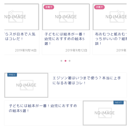
て
子育て
子育て
イザらスが日本で人気
子どもには絵本が一番！
布おむつと紙おむつ
理由はコレだ！
幼児におすすめの絵本5
っちがいいの？経験
選！
談！
2019年9月14日
2019年9月12日
2019年9
エジソン箸はいつまで使う？本当に上手
になるお箸はコレ！
子どもには絵本が一番！幼児におすすめ
の絵本5選！